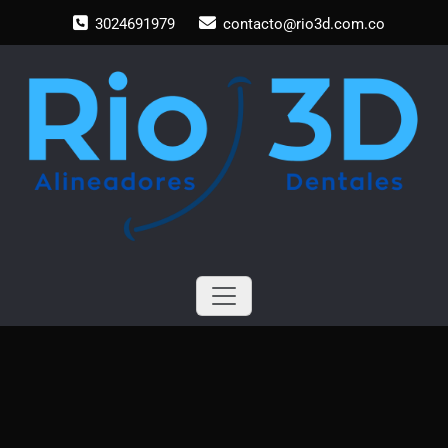
Saltar
3024691979
contacto@rio3d.com.co
al
contenido