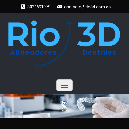
Saltar
3024691979
contacto@rio3d.com.co
al
contenido
Rio
3D